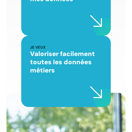
JE VEUX
Valoriser facilement
toutes les données
métiers​