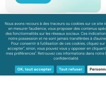
Nous avons recours à des traceurs ou cookies sur ce site i
en mesurer l'audience, vous proposer des contenus spéc
des fonctionnalités sur les réseaux sociaux. Ces indication
notre possession et ne sont jamais transférées à d'autre
Pour consentir à l'utilisation de ces cookies, cliquez sur
accepter", sinon, vous pouvez vous y opposer en cliquant
mes préférences". Retrouvez ces informations dans notre 
confidentialité
OK, tout accepter
Tout refuser
Personna
Gathering Tools
Découvrez qui nous sommes, ce qui nous anime
et comment nous accompagnons nos clients au
quotidien.
En savoir plus