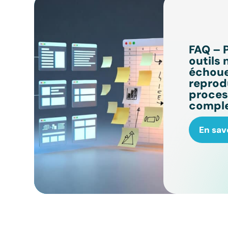
FAQ – 
outils
échoue
reprodu
proces
comple
En sav