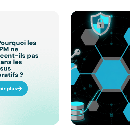
Pourquoi les
EPM ne
cent-ils pas
ans les
sus
ratifs ?
oir plus