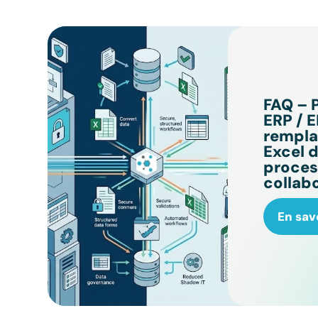
FAQ – 
ERP / 
rempla
Excel d
proces
collabo
En sav