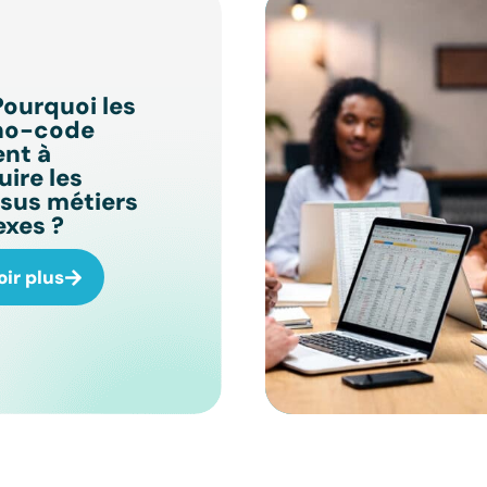
Pourquoi les
 no-code
nt à
ire les
sus métiers
xes ?
oir plus