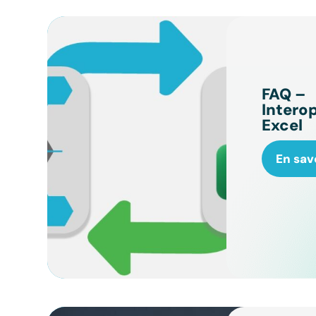
FAQ –
Interop
Excel
En sav