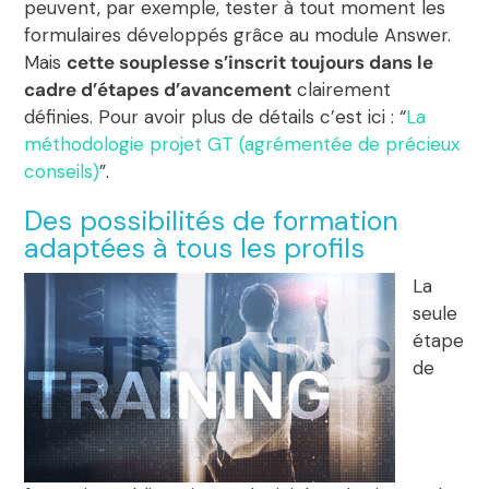
peuvent, par exemple, tester à tout moment les
formulaires développés grâce au module Answer.
Mais
cette souplesse s’inscrit toujours dans le
cadre d’étapes d’avancement
clairement
définies. Pour avoir plus de détails c’est ici : “
La
méthodologie projet GT (agrémentée de précieux
conseils)
”.
Des possibilités de formation
adaptées à tous les profils
La
seule
étape
de