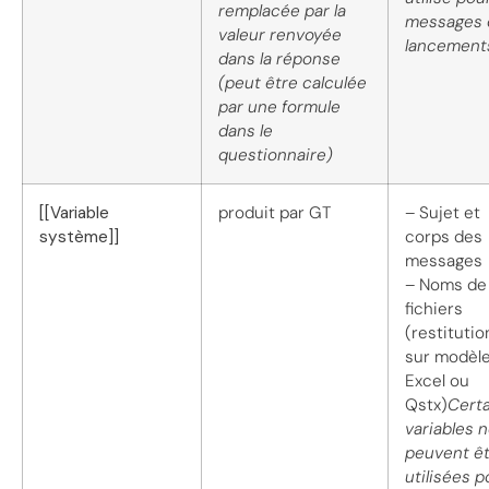
remplacée par la
messages 
valeur renvoyée
lancement
dans la réponse
(peut être calculée
par une formule
dans le
questionnaire)
[[Variable
produit par GT
– Sujet et
système]]
corps des
messages
– Noms de
fichiers
(restitutio
sur modèl
Excel ou
Qstx)
Cert
variables 
peuvent ê
utilisées p