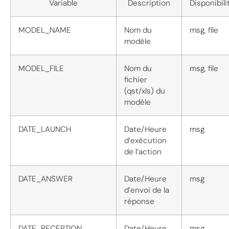
Variable
Description
Disponibili
MODEL_NAME
Nom du
msg, file
modèle
MODEL_FILE
Nom du
msg, file
fichier
(qst/xls) du
modèle
DATE_LAUNCH
Date/Heure
msg
d’exécution
de l’action
DATE_ANSWER
Date/Heure
msg
d’envoi de la
réponse
DATE_RECEPTION
Date/Heure
msg