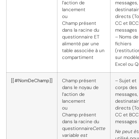
l’action de
messages,
lancement
destinatai
ou
directs (To
Champ présent
CC et BCC
dans la racine du
messages
questionnaire ET
– Noms de
alimenté par une
fichiers
table associée à un
(restitutio
compartiment
sur modèl
Excel ou Q
[[#NomDeChamp]]
Champ présent
– Sujet et
dans le noyau de
corps des
l’action de
messages,
lancement
destinatai
ou
directs (To
Champ présent
CC et BCC
dans la racine du
messages
questionnaire
Cette
Ne peut êt
variable est
utilisé pou