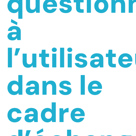
question
à
l’utilisat
dans le
cadre