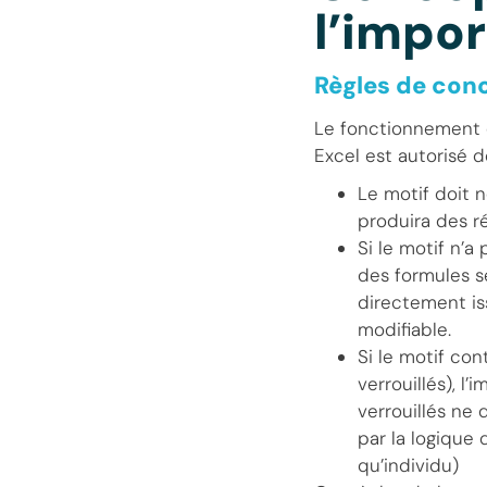
l’impor
Règles de con
Le fonctionnement d
Excel est autorisé d
Le motif doit 
produira des r
Si le motif n’a
des formules s
directement iss
modifiable.
Si le motif co
verrouillés), l
verrouillés ne 
par la logique
qu’individu)