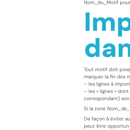
Nom_du_Motif pour 
Imp
dan
Tout motif doit po
marquer la fin des m
– les lignes à impo
– les « lignes » do
correspondant) sont 
Si la zone
Nom_de_
De façon à éviter au
peut être opportun 