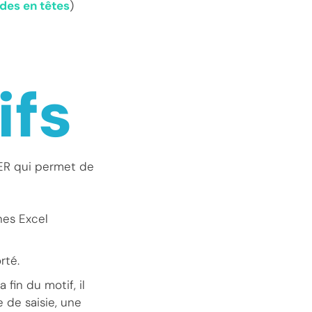
 des en têtes
)
ifs
ER qui permet de
nes Excel
rté.
fin du motif, il
 de saisie, une