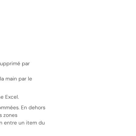
 supprimé par
la main par le
e Excel.
 nommées. En dehors
es zones
en entre un item du