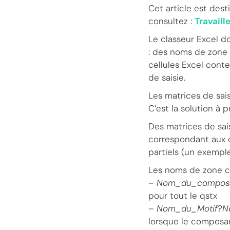
Cet article est dest
consultez :
Travaill
Le classeur Excel d
: des noms de zone
cellules Excel conte
de saisie.
Les matrices de sai
C’est la solution à 
Des matrices de sai
correspondant aux 
partiels (un exemple 
Les noms de zone c
–
Nom_du_compos
pour tout le qstx
–
Nom_du_Motif
?
N
lorsque le composa