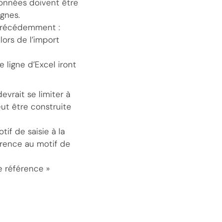
données doivent être
ignes.
 précédemment :
ors de l’import
e ligne d’Excel iront
devrait se limiter à
eut être construite
if de saisie à la
érence au motif de
e référence »