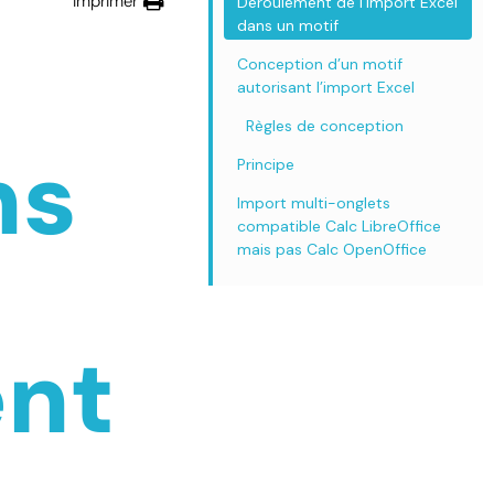
Imprimer
Déroulement de l’import Excel
dans un motif
:
Conception d’un motif
autorisant l’import Excel
Règles de conception
ns
Principe
Import multi-onglets
compatible Calc LibreOffice
mais pas Calc OpenOffice
nt