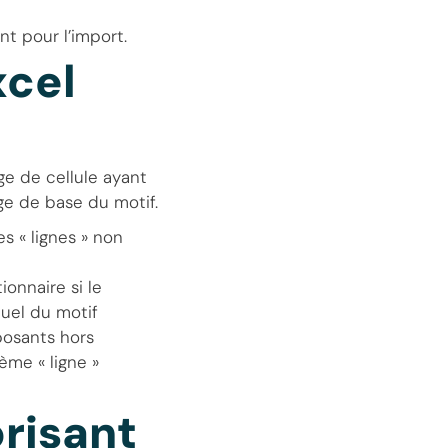
t pour l’import.
xcel
ge de cellule ayant
e de base du motif.
s « lignes » non
onnaire si le
tuel du motif
posants hors
ème « ligne »
risant