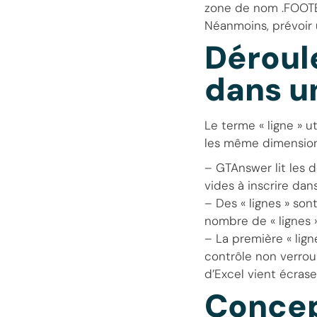
zone de nom .FOOTE
Néanmoins, prévoir 
Déroul
dans u
Le terme « ligne » u
les même dimension
– GTAnswer lit les 
vides à inscrire dan
– Des « lignes » son
nombre de « lignes 
– La première « lig
contrôle non verroui
d’Excel vient écraser
Concep