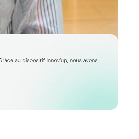
G
 Grâce au dispositif Innov’up, nous avons
Ch
re