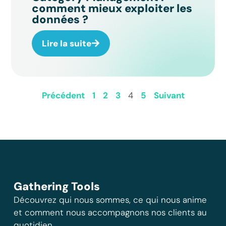
comment mieux exploiter les
données ?
Lire la suite
Précédent
1
2
3
4
5
Suivant
Gathering Tools
Découvrez qui nous sommes, ce qui nous anime
et comment nous accompagnons nos clients au
quotidien.