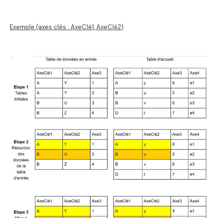
Exemple (axes clés : AxeClé1, AxeClé2)