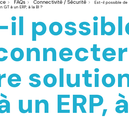
nce
FAQs
Connectivité / Sécurité
Est-il possible de
 GT à un ERP, à la BI ?
-il possibl
connecter
re solutio
à un ERP, à