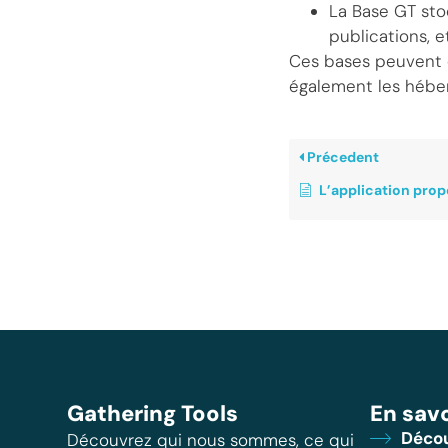
La Base GT sto
publications, e
Ces bases peuvent ê
également les héber
Précedent
L’application propose-t-elle une ge
Gathering Tools
En savo
Décou
Découvrez qui nous sommes, ce qui