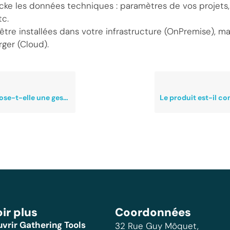
cke les données techniques : paramètres de vos projets,
tc.
tre installées dans votre infrastructure (OnPremise), m
ger (Cloud).
stion des droits par utilisateur ?
ir plus
Coordonnées
vrir Gathering Tools
32 Rue Guy Môquet,