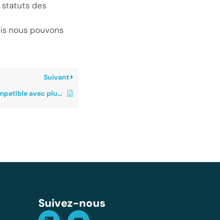
 statuts des
ais nous pouvons
Suivant
Le produit est-il compatible avec plusieurs types de base de données ?
Assistant GT
Réponse instantanée
Suivez-nous