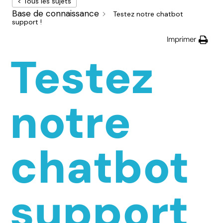
< Tous les sujets
Base de connaissance
Testez notre chatbot
support !
Imprimer
Testez
notre
chatbot
support