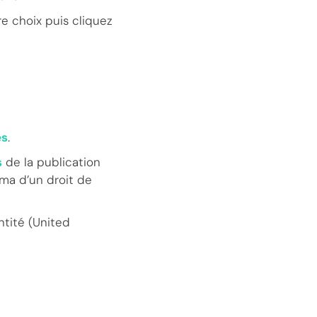
re choix puis cliquez
es
.
s
de la publication
ma d’un droit de
tité (United