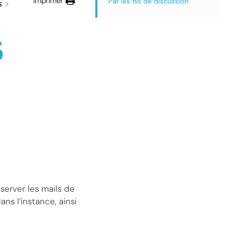
Imprimer
Par les fils de discussion
s
s
server les mails de
ns l’instance, ainsi