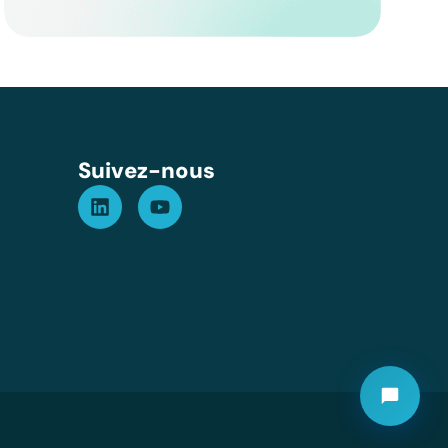
Assistant GT
Réponse instantanée
Suivez-nous
➤